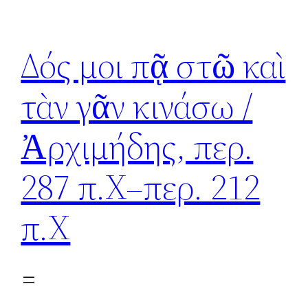
Skip
to
Δός μοι πᾷ στῶ καὶ
content
τὰν γᾶν κινάσω /
Ἀρχιμήδης, περ.
287 π.Χ–περ. 212
π.Χ